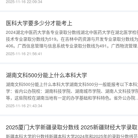
档线349分（总分500），要求素描单科成绩≥120分。金陵科技学院
2025-11-16 22:09:34
觉传达设计（投档线362分）、环境设计（投档线357分），2025年
“AI辅助设计”考核模
医科大学要多少分才能考上
2024湖北中医药大学各专业录取分数线湖北中医药大学在湖北医学检
技术专业录取分数线为519。在吉林中药资源与开发专业录取分数线
406。广西信息管理与信息系统专业录取分数线为491。广西物流管理
业录取分数线为477。湖北本科批物理医学检验技术专业最低录取分
2025-11-16 21:56:41
519，历史公共事业管理专业最低录取分数为499。制药工程专业物理
最低录取分数为521，市场营销专
湖南文科500分能上什么本科大学
湖南文科500分能上什么本科大学湖南文科500分一般能报考以下本科
学：省内公办院校：湖南科技学院、湖南城市学院、湖南人文科技学
等，这些院校在湖南当地有一定的办学基础和学科特色。省外公办院
校：师范类：池州学院（安徽）、玉溪师范学院（云南）、岭南师范
2025-11-16 21:43:34
院（广东）、鞍山师范学院（辽宁）、安阳师范学院（河南）、南昌
范学院（江西）。综合类与其他
202
新疆本科大学的分数线新疆本科大学2024年和2025年的录取分数线