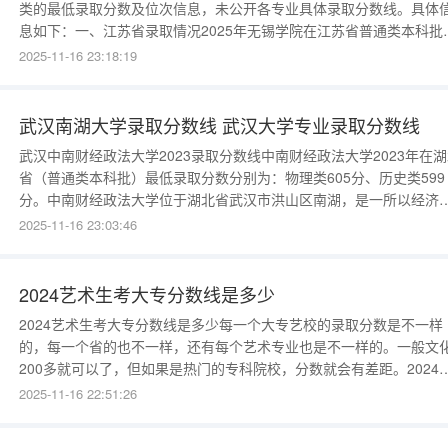
类的最低录取分数及位次信息，未公开各专业具体录取分数线。具体
息如下：一、江苏省录取情况2025年无锡学院在江苏省普通类本科批
最低录取分数线为：首选历史组558分（最低位次20075），首选物
2025-11-16 23:18:19
544分（最低位次101161）。投档规则明确：普通类考生总分相同时
依次按语文数学两科之和、
武汉南湖大学录取分数线 武汉大学专业录取分数线
武汉中南财经政法大学2023录取分数线中南财经政法大学2023年在
省（普通类本科批）最低录取分数分别为：物理类605分、历史类599
分。中南财经政法大学位于湖北省武汉市洪山区南湖，是一所以经济
管理、法律、文学为主的综合性大学。该校前身是1933年创建的国立
2025-11-16 23:03:46
央财经大学，经过多次更名、合并和重组，于2000年成立了现在的中
财经政法大学。该校是教育部"卓越法律人才教育培
2024艺术生考大专分数线是多少
2024艺术生考大专分数线是多少每一个大专艺校的录取分数是不一样
的，每一个省的也不一样，还有每个艺术专业也是不一样的。一般文
200多就可以了，但如果是热门的专科院校，分数就会有差距。2024
艺术生考大专的分数线预测艺术类专科分数线是根据本省的录取名额
2025-11-16 22:51:26
省控线来决定的。不同的省份录取分数线也是不同的，预计分数线在1
分-200分左右。通常情况下非艺术生录取分数线较高，艺术生录取