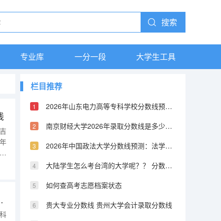
搜索
专业库
一分一段
大学生工具
栏目推荐
2026年山东电力高等专科学校分数线预测及往年分数参考
线
南京财经大学2026年录取分数线是多少？专业优势与就业前景全面解析
年吉
4年
2026年中国政法大学分数线预测：法学界的黄埔军校
选科
数
大陆学生怎么考台湾的大学呢？？ 分数线又是怎样的？？ 考取难度高不高？
档
如何查高考志愿档案状态
年（无锡公办二本大学）
贵大专业分数线 贵州大学会计录取分数线
分科