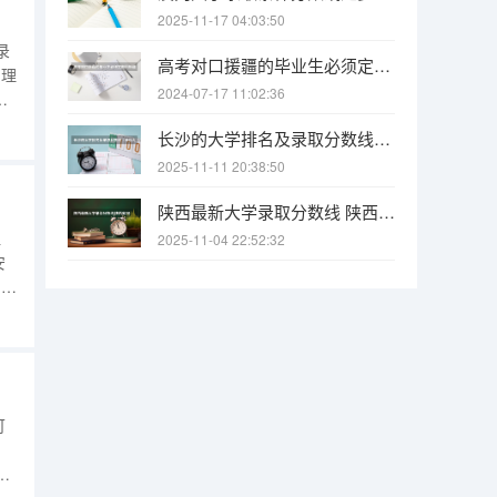
2025-11-17 04:03:50
录
高考对口援疆的毕业生必须定向回新疆工作吗，能不能不会回，不回会怎样？
川理
2024-07-17 11:02:36
是
27
长沙的大学排名及录取分数线（长沙大学招生分数线）
四
2025-11-11 20:38:50
陕西最新大学录取分数线 陕西省2025年各院校最低高考录取分数线
显
2025-11-04 22:52:32
安
用语
个
察
可
投