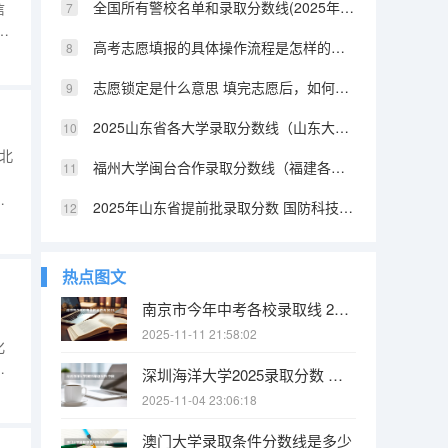
全国所有警校名单和录取分数线(2025年参考) 陕西提前批警校录取分数
信
的
高考志愿填报的具体操作流程是怎样的（江西高考志愿填报详细步骤）
理组
，
志愿锁定是什么意思 填完志愿后，如何快速知道自己是否被录取
2025山东省各大学录取分数线（山东大学排名及录取分数线）
湖北
福州大学闽台合作录取分数线（福建各所大学法学系的分数线2025）
、
2025年山东省提前批录取分数 国防科技大学提前批山东录取分数线
中
南
热点图文
南京市今年中考各校录取线 2025南京中考分数线与录取线
2025-11-11 21:58:02
化
年
深圳海洋大学2025录取分数 中国海洋大学2025投档线
和
2025-11-04 23:06:18
80
澳门大学录取条件分数线是多少