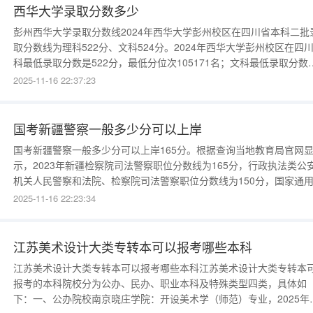
西华大学录取分数多少
彭州西华大学录取分数线2024年西华大学彭州校区在四川省本科二批
取分数线为理科522分、文科524分。2024年西华大学彭州校区在四
科最低录取分数是522分，最低分位次105171名；文科最低录取分数
524分，最低分位次23127名。若2025年四川的文科考生位次超过231
2025-11-16 22:37:23
名、理科考生位次超过105171名，被录取的概率较大。近几年该校在
川省本科二批的录取分数
国考新疆警察一般多少分可以上岸
国考新疆警察一般多少分可以上岸165分。根据查询当地教育局官网
示，2023年新疆检察院司法警察职位分数线为165分，行政执法类公
机关人民警察和法院、检察院司法警察职位分数线为150分，国家通
言文字基础知识笔试合格最低分数线为60分。上海警察学员志愿填哪
2025-11-16 22:23:34
区上岸高上海警察学员历年笔试合格分数线汇总2021年上海市招考警
学员-935人（公安系统900人，法院系统35人）*
江苏美术设计大类专转本可以报考哪些本科
江苏美术设计大类专转本可以报考哪些本科江苏美术设计大类专转本
报考的本科院校分为公办、民办、职业本科及特殊类型四类，具体如
下：一、公办院校南京晓庄学院：开设美术学（师范）专业，2025年