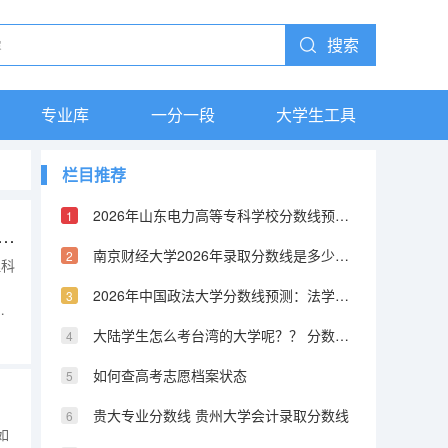
搜索
专业库
一分一段
大学生工具
栏目推荐
2026年山东电力高等专科学校分数线预测及往年分数参考
考分数495分，选科物生地，被喀什大学的地理科学专业录取。在想去还是不去？（重庆师范大学地理类专业录取分数线）
南京财经大学2026年录取分数线是多少？专业优势与就业前景全面解析
理科
，
2026年中国政法大学分数线预测：法学界的黄埔军校
专
大陆学生怎么考台湾的大学呢？？ 分数线又是怎样的？？ 考取难度高不高？
年
如何查高考志愿档案状态
贵大专业分数线 贵州大学会计录取分数线
如