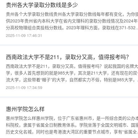
贵州各大学录取分数线是多少
贵州各个大学录取分数线贵州各大学录取分数线每年都有变化，为你
供2023年贵州省内本科大学在省内文理科的录取分数线情况及2024
分高校物理组合类投档分数线。2023年理科方面，录取线在371-532
之间。分数线排名前五的院校：贵州大学(软件类)532分、贵州大学50
2025-11-09 17:46:31
分、贵州师范学院486分、贵州大学(人武校区)481分、贵州大学(农林
类)480分。排名中等的院校：贵州财经
西南政法大学不是211，录取分又高，值得报考吗？
西南政法大学不是211，录取分又高，值得报考吗？说起我国的名牌
学，很多人首先想到的就是985大学，其次是211大学，还有现在的双
流大学，这些带着“帽子”的大学，自然都实力不俗，特别是985大学，
直都是我国名牌大学的代名词。那么，是不是非985大学、非211大学
2025-11-09 17:34:59
非双一流大学（简称“三非”）就一定不是好大学呢？这个未必。毕竟98
大学、211大学是上个世纪时代的产物，距今已经有一
惠州学院怎么样
惠州学院怎么样惠州学院，位于广东省惠州市，是一所综合类的公办
科院校，隶属于省属全日制教育体系。学院坐落于全国文明城市、国
历史文化名城，同时也是粤港澳大湾区的重要节点城市，享有“省属全