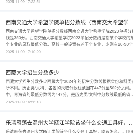
制公办本科高校、全国新建本科院校联盟副理事长单位”等荣誉。从大
2025-11-09 17:22:51
排名情况看，惠州学院在各排行榜中的表现如下：2024年校友会排名
351，2023年EOL排名487，软科排名371，2023年软科排名（
西南交通大学希望学院单招分数线（西南交大希望学院录
西南交通大学希望学院单招分数线西南交通大学希望学院2023单招分
线是350分。西南交通大学希望学院2023单招分数线是指某个学校的
个专业的录取最低分数。高校一般设置有若干个专业，少则有20-30
业，多则有70-80个专业，有的甚至超过100个专业。学校按照招生章
2025-11-09 17:10:20
中规定的专业确定办法予以录取考生，实际上就是将考生确定在某个
业上。由于每一个专业的录取都会自然形成录取
西藏大学招生分数多少
西藏大学招生分数多少西藏大学2024年的招生分数线根据省份和科类
所不同。历史类/文科：各省的录取分数线范围在447分至562分之间
中，青海省的最低分数线为447分，是历史类/文科中分数线最低的省
份；江西省的最高分数线为562分，是历史类/文科中分数线最高的省
2025-11-09 16:56:13
份。物理类/理科：各省的录取分数线范围在383分至578分
乐清雁荡去温州大学瓯江学院该坐什么交通工具好，路该怎么
乐清雁荡去温州大学瓯江学院该坐什么交通工具好，路该怎么走，哪