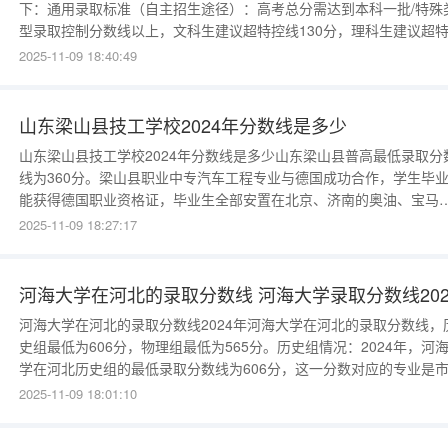
下：通用录取标准（自主招生途径）：高考总分需达到本科一批/特殊
型录取控制分数线以上，文科生建议超特控线130分，理科生建议超
线150分，热门专业如医学、工商管理等要求更高，部分需超特控线20
2025-11-09 18:40:49
分；英语单科高考成绩须达总分的85%及以上（通常为130分以上，
150分），部分专业建议135分以上以增强竞争
山东梁山县技工学校2024年分数线是多少
山东梁山县技工学校2024年分数线是多少山东梁山县普高最低录取分
线为360分。梁山县职业中专汽车工程专业与德国成功合作，学生毕
能获得德国职业资格证，毕业生全部安置在北京、济南的奥油、宝马
奔驰、大众等大型4S店工作，工作体面，待遇丰厚，部分学生在实习
2025-11-09 18:27:17
间就获得8000元以上收入。机电、工业机器人等专业学生不毕业便被
台矢崎、上海大众、海尔、海信等著名企业抢聘，入职后工资均在50
河海大学在河北的录取分数线 河海大学录取分数线202
河海大学在河北的录取分数线2024年河海大学在河北的录取分数线，
史组最低为606分，物理组最低为565分。历史组情况：2024年，河
学在河北历史组的最低录取分数线为606分，这一分数对应的专业是
营销。在该分数段，考生的位次大约为3483位，这意味着在河北历史
2025-11-09 18:01:10
考生中，排名在3483位及以前的考生有机会被河海大学市场营销专业