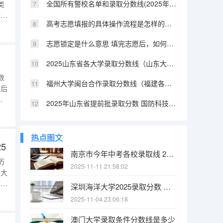
全国所有警校名单和录取分数线(2025年参考) 陕西提前批警校录取分数
类
特控
高考志愿填报的具体操作流程是怎样的（江西高考志愿填报详细步骤）
0
满分
志愿锁定是什么意思 填完志愿后，如何快速知道自己是否被录取
2025山东省各大学录取分数线（山东大学排名及录取分数线）
数
福州大学闽台合作录取分数线（福建各所大学法学系的分数线2025）
业后
、
2025年山东省提前批录取分数 国防科技大学提前批山东录取分数线
期
烟
0
热点图文
5
南京市今年中考各校录取线 2025南京中考分数线与录取线
历
2025-11-11 21:58:02
海大
市场
深圳海洋大学2025录取分数 中国海洋大学2025投档线
组
2025-11-04 23:06:18
录
澳门大学录取条件分数线是多少