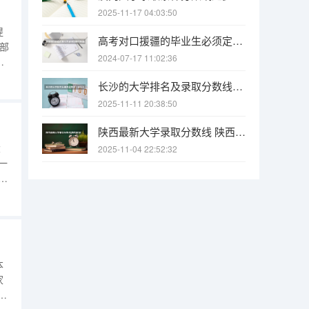
2025-11-17 04:03:50
提
高考对口援疆的毕业生必须定向回新疆工作吗，能不能不会回，不回会怎样？
年部
2024-07-17 11:02:36
分
6
长沙的大学排名及录取分数线（长沙大学招生分数线）
2025-11-11 20:38:50
陕西最新大学录取分数线 陕西省2025年各院校最低高考录取分数线
大
2025-11-04 22:52:32
一
一
、
5
本
家
日