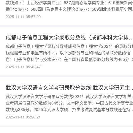
数线如下：山西经济学类专业：537湖南心理学类专业：619重庆新闻
播学类专业：580四川马克思主义理论类专业：589湖北本科批历史西
牙语：591湖北本科批历史教育学类：595湖北本科批物理电子信息类
2025-11-11 05:57:29
618湖北本科批物理朝鲜语：604湖北本科批物理统计学：617湖
成都电子信息工程大学录取分数线（成都本科大学排名
成都电子信息工程大学录取分数线成都信息工程大学2024年的录取分
线根据专业和地区有所不同。以下是部分专业和地区的录取分数线信
息：电子信息科学与技术专业：在全国各省最低录取分数线为465分
疆理科）。在其他地区，如江西物理类的最低分为583分，重庆物理
2025-11-11 05:42:47
583分，四川理科为574分，贵州物理类为581分等。四川省
武汉大学汉语言文学考研录取分数线 
武汉大学汉语言文学考研录取分数线2024年武汉大学汉语言文学相关
业考研最低录取分数线为645分，文学院文艺学、中国古代文学等专
数线为385分。2025年武汉大学硕士招生考试复试基本分数线还在持
更新中。若想获取2025年相关准确信息，可关注武汉大学研究生招生
2025-11-11 05:28:21
息网（）。不同专业的分数线存在差异，2024年语言学及应用语言学
专业也有各自对应的分数线，具体详情可查询