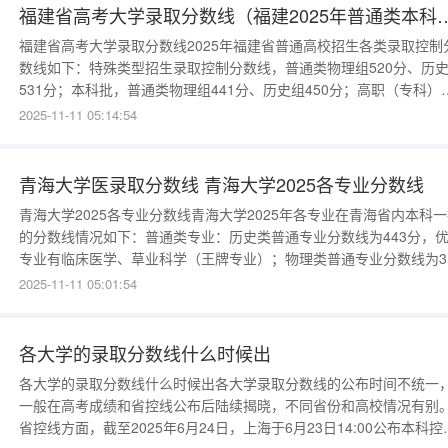
福建省高考大学录取分数线（福建202
福建省高考大学录取分数线2025年福建省普通高校招生各类录取控制
数线如下：特殊类型招生录取控制分数线，普通类物理组520分、历
531分；本科批，普通类物理组441分、历史组450分；高职（专科）
批，普通类物理组235分、普通类历史组235分。2024年福建省各大
2025-11-11 05:14:54
本省普通类本科批最低录取分数线分物理类和历史类。物理类中，厦
大学不同选科和类别分数线在591-643分之间；
青海大学医录取分数线 青海大学2025各专业分数线
青海大学2025各专业分数线青海大学2025年各专业在青海省内本科
的分数线情况如下：普通类专业：历史类普通专业分数线为443分，
专业有临床医学、草业科学（王牌专业）；物理类普通专业分数线为3
分，优势专业有计算机科学与技术、金融学；物理类中外合作办学专
2025-11-11 05:01:54
分数线为354分，位次约25,000名。专项计划与特色项目：国家专项
划中，物理类热门专业（如计算机类）最低
各大学的录取分数线什么时候出
各大学的录取分数线什么时候出各大学录取分数线的公布时间不统一
一般在高考成绩和省控线公布后陆续揭晓，不同省份和高校情况有别
省控线方面，截至2025年6月24日，上海于6月23日14:00公布本科控