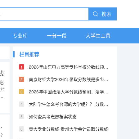
搜索
专业库
一分一段
大学生工具
栏目推荐
2026年山东电力高等专科学校分数线预测及往年分数参考
线
南京财经大学2026年录取分数线是多少？专业优势与就业前景全面解析
信息
生控
2026年中国政法大学分数线预测：法学界的黄埔军校
曲
大
大陆学生怎么考台湾的大学呢？？ 分数线又是怎样的？？ 考取难度高不高？
数
如何查高考志愿档案状态
线（华中师范学院分数线）
贵大专业分数线 贵州大学会计录取分数线
分