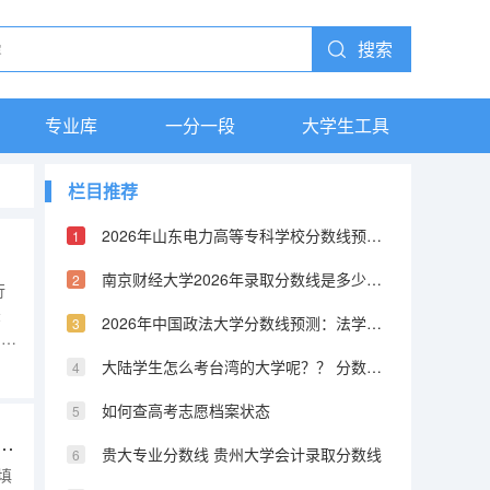
搜索
专业库
一分一段
大学生工具
栏目推荐
2026年山东电力高等专科学校分数线预测及往年分数参考
南京财经大学2026年录取分数线是多少？专业优势与就业前景全面解析
行
录
2026年中国政法大学分数线预测：法学界的黄埔军校
和录
，
大陆学生怎么考台湾的大学呢？？ 分数线又是怎样的？？ 考取难度高不高？
、
果
如何查高考志愿档案状态
 收费上千元,高考志愿填报机构报名火爆,靠谱吗?
贵大专业分数线 贵州大学会计录取分数线
填