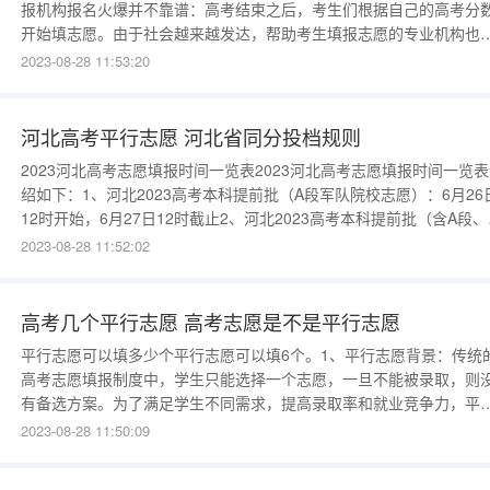
报机构报名火爆并不靠谱：高考结束之后，考生们根据自己的高考分
开始填志愿。由于社会越来越发达，帮助考生填报志愿的专业机构也
来越多，很多考生为了选择一个热门的专业，有就业前景的专业，不
2023-08-28 11:53:20
花高价去机构咨询填报高考志愿。关于机构高考志愿填报收费达上万
元，你认为有没有必要花钱填报高考志愿？我认为没有必要花钱
河北高考平行志愿 河北省同分投档规则
2023河北高考志愿填报时间一览表2023河北高考志愿填报时间一览
绍如下：1、河北2023高考本科提前批（A段军队院校志愿）：6月26
12时开始，6月27日12时截止2、河北2023高考本科提前批（含A段、
段、C段，A段军队院校志愿除外）、本科批、对口本科批：6月28日
2023-08-28 11:52:02
开始，7月2日17时截止3、河北2023高考专科提前批、专科批、对口
科批：7月30日1
高考几个平行志愿 高考志愿是不是平行志愿
平行志愿可以填多少个平行志愿可以填6个。1、平行志愿背景：传统
高考志愿填报制度中，学生只能选择一个志愿，一旦不能被录取，则
有备选方案。为了满足学生不同需求，提高录取率和就业竞争力，平
志愿制度应运而生。平行志愿允许学生填报多个志愿，使学生有机会
2023-08-28 11:50:09
据自己的兴趣、优势和实际情况选择不同学校和专业。2、平行志愿优
势：a、多样性选择：平行志愿制度使学生能够选择填报多个志愿