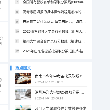
全国所有警校名单和录取分数线(2025年参考) 陕西提前批警校录取分数
数
越
高考志愿填报的具体操作流程是怎样的（江西高考志愿填报详细步骤）
惜
志愿锁定是什么意思 填完志愿后，如何快速知道自己是否被录取
2025山东省各大学录取分数线（山东大学排名及录取分数线）
表介
福州大学闽台合作录取分数线（福建各所大学法学系的分数线2025）
日
B
2025年山东省提前批录取分数 国防科技大学提前批山东录取分数线
9时
专
热点图文
南京市今年中考各校录取线 2025南京中考分数线与录取线
的
2025-11-11 21:58:02
没
行
深圳海洋大学2025录取分数 中国海洋大学2025投档线
根
2025-11-04 23:06:18
澳门大学录取条件分数线是多少