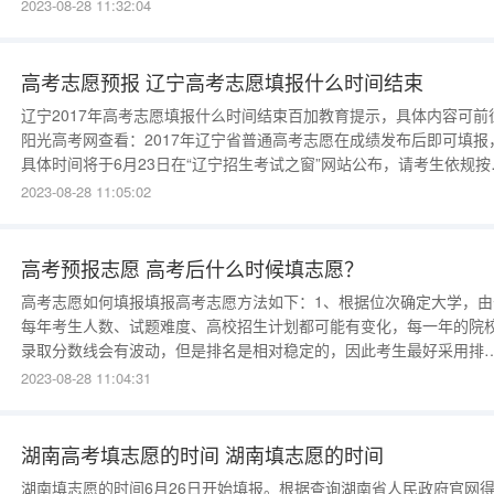
者出于外部压力或他人的影响而做出了不理想的选择。然而，即使出
2023-08-28 11:32:04
后悔，也不必过于自责或沮丧。人们在成长过程中会有各种各样的经
和决策，后悔是一种自我反省的机会，让我们更好地了解自己的兴趣
目标。如果你对自
高考志愿预报 辽宁高考志愿填报什么时间结束
辽宁2017年高考志愿填报什么时间结束百加教育提示，具体内容可前
阳光高考网查看：2017年辽宁省普通高考志愿在成绩发布后即可填报
具体时间将于6月23日在“辽宁招生考试之窗”网站公布，请考生依规按
填报高考志愿。考生未在规定时间内填报高考志愿，视为自愿放弃高
2023-08-28 11:05:02
录取资格。为有利于考生熟悉网报系统，掌握网报系统操作程序和方
法，我省高考志愿网报系统将于2017年6月16日开通。考生可根
高考预报志愿 高考后什么时候填志愿？
高考志愿如何填报填报高考志愿方法如下：1、根据位次确定大学，由
每年考生人数、试题难度、高校招生计划都可能有变化，每一年的院
录取分数线会有波动，但是排名是相对稳定的，因此考生最好采用排
法对自身报考进行定位。2、根据兴趣能力明确专业方向，志愿填报之
2023-08-28 11:04:31
前，考生要对自己的兴趣、能力和性格有一个比较全面的了解。一个
业的就业率再高，如果自己不感兴趣，就很难凭借理性和毅力学
湖南高考填志愿的时间 湖南填志愿的时间
湖南填志愿的时间6月26日开始填报。根据查询湖南省人民政府官网