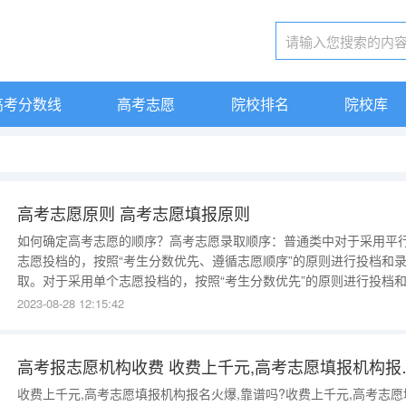
高考分数线
高考志愿
院校排名
院校库
高考志愿原则 高考志愿填报原则
如何确定高考志愿的顺序？高考志愿录取顺序：普通类中对于采用平
志愿投档的，按照“考生分数优先、遵循志愿顺序”的原则进行投档和
取。对于采用单个志愿投档的，按照“考生分数优先”的原则进行投档
取。对于艺术类本科提前批和本科批，在相应类别录取控制分数线上
2023-08-28 12:15:42
实行分步投档录取办法。有一些共同的规则，即“分数优先、遵循志愿
一次投档、不再补档”，这就要求考生根据自己的成绩、志向、体检结
高考报志愿机构收费
收费上千元,高考志愿填报机构报名火爆,靠谱吗?收费上千元,高考志愿