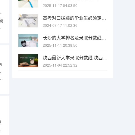
2025-11-17 04:03:50
一
高考对口援疆的毕业生必须定向回新疆工作吗，能不能不会回，不回会怎样？
览
2024-07-17 11:02:36
愿
理
长沙的大学排名及录取分数线（长沙大学招生分数线）
验
2025-11-11 20:38:50
陕西最新大学录取分数线 陕西省2025年各院校最低高考录取分数线
8
2025-11-04 22:52:32
。
公
名
布
发
或