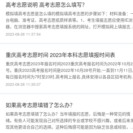
高考志愿说明 高考志愿怎么填写？
模拟填高考志愿是怎么填的模拟填高考志愿的步骤如下：材料准备：
台电脑、准考证、高考志愿纸质样表等。1、考生填报志愿应使用IE浏
器，在浏览器中搜索高考志愿填报系统的网址，打开模拟网上填报志
系统首页，仔细阅读《网上填报志愿说明》后，点击“我已认真阅读并
2023-08-28 11:37:54
解右方填报志愿说明”方框。在考生信息框中输入准考证号、密码，在
证码输入框内输入右边显示的4位彩色数字，点击“登录”
重庆高考志愿时间 2023年本科志愿填报时间表
重庆高考志愿2023年报名时间2023重庆高考报名时间为2022年10月2
号。重庆2023高考报名时间是2022年10月28号开始,一直到11月11日
每日报名时间为7时至23时,高考网上报名,具体安排以各县区招考机构
布的为准,大家还是要密切关注的,认真阅读高考报名要求。春季高考报
2023-08-28 11:35:07
时间为稿猛2023年10月28号-11月11号。根据重庆教育局高考网站发
的“2
如果高考志愿填错了怎么办？
如果高考志愿填错了怎么办？当年填报的志愿，后悔是一种常见的情
绪。有些人可能发现自己对所选择的专业或学校不感兴趣，或者后来
现其他更适合自己的选择。这种后悔感可能是因为缺乏信息或经验，