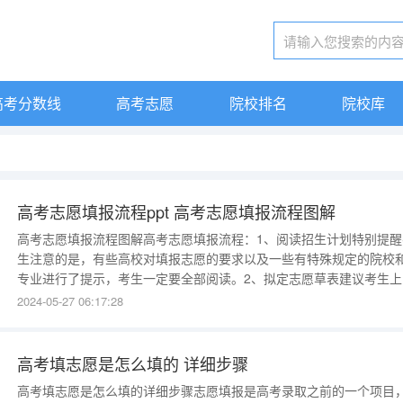
高考分数线
高考志愿
院校排名
院校库
高考志愿填报流程ppt 高考志愿填报流程图解
高考志愿填报流程图解高考志愿填报流程：1、阅读招生计划特别提醒
生注意的是，有些高校对填报志愿的要求以及一些有特殊规定的院校
专业进行了提示，考生一定要全部阅读。2、拟定志愿草表建议考生上
填报志愿前，先将选报的志愿填写到志愿草表上，再按志愿草表上的
2024-05-27 06:17:28
容上网填报，可以减少在网上反复修改的次数，减少出错的可能性。3
登录指定网页登录省招办指定网页，打开
高考填志愿是怎么填的 详细步骤
高考填志愿是怎么填的详细步骤志愿填报是高考录取之前的一个项目