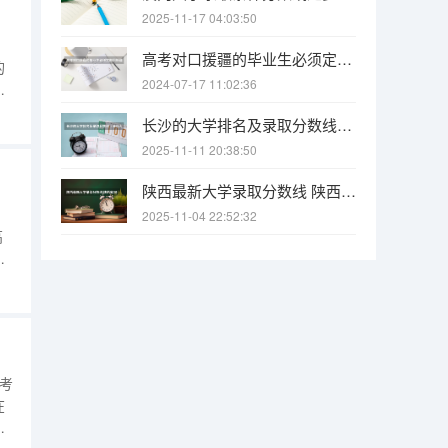
2025-11-17 04:03:50
高考对口援疆的毕业生必须定向回新疆工作吗，能不能不会回，不回会怎样？
的
2024-07-17 11:02:36
继
填
长沙的大学排名及录取分数线（长沙大学招生分数线）
是
2025-11-11 20:38:50
陕西最新大学录取分数线 陕西省2025年各院校最低高考录取分数线
、
2025-11-04 22:52:32
高
参
获
，
愿
中考
在
长