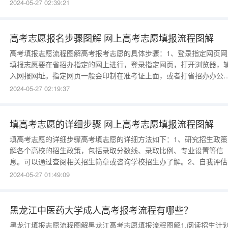
考生可以参考往年录取分数线（如近三年录取线），结合模拟考试，
2024-05-27 02:39:21
准自身拦绝定位。此外，志愿填报要“梯度分明”，拉开批次，提高志
报效率。值得注意的是，自主招生报名即为填报提前批
高考志愿报名步骤图解 网上高考志愿填报流程图解
高考填报志愿流程图解高考报考志愿的具体步骤：1、登录指定网页网
填报志愿要在省招办指定的网上进行，登录指定网页，打开浏览器，
入网报网址。指定网页一般会印制在准考证上面，或者打省招办办公
电话咨询。2、输入用户名和密码用户名是考生准考证上的14位报名
2024-05-27 02:19:37
字，第一次登录网上报名系统的初始密码是身份证号码，输入用户名
密码后即可登录网上报名系统。3、阅读考生须知
填高考志愿的详细步骤 网上高考志愿填报流程图解
填高考志愿的详细步骤高考填志愿的详细方法如下：1、研究招生政策
解各个高校的招生政策，包括录取分数线、录取比例、专业设置等信
息。可以通过查阅相关招生简章或咨询学校招生办了解。2、自我评估
自己的兴趣、爱好、特长和成绩进行全面评估。根据自己的兴趣和优
2024-05-27 01:49:09
势，确定自己的志愿范围。3、查找信息收集各个高校的相关信息，包
学校的综合实力、专业设置、就业前景等。可
黑龙江中医药大学成人高考报考流程有哪些？
黑龙江填报志愿流程图解黑龙江高考志愿填报流程图解1.阅读招生计