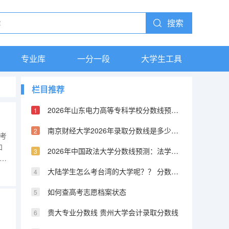
搜索
专业库
一分一段
大学生工具
栏目推荐
2026年山东电力高等专科学校分数线预测及往年分数参考
南京财经大学2026年录取分数线是多少？专业优势与就业前景全面解析
考
和
2026年中国政法大学分数线预测：法学界的黄埔军校
网
内
大陆学生怎么考台湾的大学呢？？ 分数线又是怎样的？？ 考取难度高不高？
、
如何查高考志愿档案状态
贵大专业分数线 贵州大学会计录取分数线
，