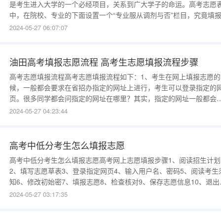
是考生进入大学的一个必经项目，关系到广大学子的命运。高考志愿
中，在院校、专业的下面设置一个“专业服从调剂与否”栏目，究竟填
“服从”还是“不服从”，要求考生必须在学校与专业之间进行一次博弈。
2024-05-27 06:07:07
大学怎么报考志愿1.获得用户名和密码。用户名是考生的14位考生号
密码是高考报名时设置的密码。2.填写志愿草表。志愿
油田高考填报志愿流程 高考生志愿填报流程步骤
高考志愿填报流程高考志愿填报流程如下：1、考生在网上填报志愿的
候，一般都会要求在省招办指定的网址上进行，考生可以登录指定的
页。很多同学都会问指定的网址在哪里？其实，指定的网址一般都会
制在准考证上面，或是可以给省招办打电话咨询网址。2、考生在根据
2024-05-27 04:23:44
定页面进入志愿填报页面后，就可以输入用户名和密码了。用户名就
考生准考证上的14位报名号，第一次登录的密码一般都会是身份证
高考中低分考生怎么填报志愿
高考中低分考生怎么填报志愿高考网上志愿填报步骤1、阅读招生计划
2、填写志愿草表3、登录指定网页4、输入用户名、密码5、阅读考生
知6、修改初始密7、填报志愿8、检查核对9、保存志愿信息10、退出
报志愿系统。高考生怎样填报志愿高考生填报志愿方法如下：填报流
2024-05-27 03:17:35
程：1、考生查询高考成绩和在全省物理或历史科目类的“位次”。2、
据往年的“逐分段统计表”，分别找到往年