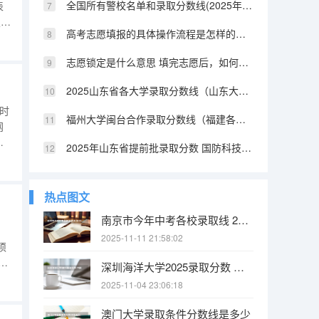
全国所有警校名单和录取分数线(2025年参考) 陕西提前批警校录取分数
表
报
高考志愿填报的具体操作流程是怎样的（江西高考志愿填报详细步骤）
考
，
志愿锁定是什么意思 填完志愿后，如何快速知道自己是否被录取
2025山东省各大学录取分数线（山东大学排名及录取分数线）
时
福州大学闽台合作录取分数线（福建各所大学法学系的分数线2025）
网
印
2025年山东省提前批录取分数 国防科技大学提前批山东录取分数线
指
是
热点图文
南京市今年中考各校录取线 2025南京中考分数线与录取线
2025-11-11 21:58:02
须
填
深圳海洋大学2025录取分数 中国海洋大学2025投档线
2025-11-04 23:06:18
根
澳门大学录取条件分数线是多少