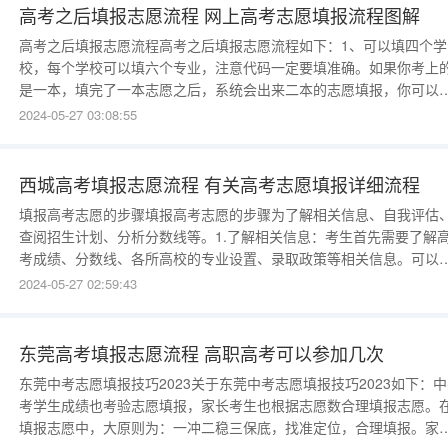
高考之后填报志愿流程 网上高考志愿填报流程图解
高考之后填报志愿流程高考之后填报志愿流程如下：1、可以填四个学
校，每个学校可以填六个专业，注意代码一定要填准确。如果你考上
是一本，填完了一本志愿之后，系统会出来二本的志愿填报，你可以
续填，也可以选择不填”如果你考上的是二本，填完了之后也可以继续
2024-05-27 03:08:55
三本的。填报学校的时候，注意第一个学校可以填的稍微高一点，就
比你高考成绩排名稍微高500名左右，第二个和第二个填和
西城高考填报志愿流程 有关高考志愿填报详细流程
填报高考志愿的步骤填报高考志愿的步骤为了解相关信息、自我评估
查阅招生计划、分析分数线等。1.了解相关信息：考生首先需要了解
考成绩、分数线、各所高校的专业设置、录取政策等相关信息。可以
考招生简章、高考志愿填报指南、学校官方网站、招生信息网等渠道
2024-05-27 02:59:43
取这些信息。2.自我评估：根据自己的兴趣、优势、目标和职业规划
对自己进行一次全面的评估。考生可以考虑自己的学科特长、职业意
东莞高考填报志愿流程 高职高考可以参加几次
东莞中考志愿填报技巧2023关于东莞中考志愿填报技巧2023如下：
考学生成绩也考验志愿填报，家长考生也根据志愿数合理填报志愿。
填报志愿中，大原则为：一冲二稳三保底，找准定位，合理填报。家