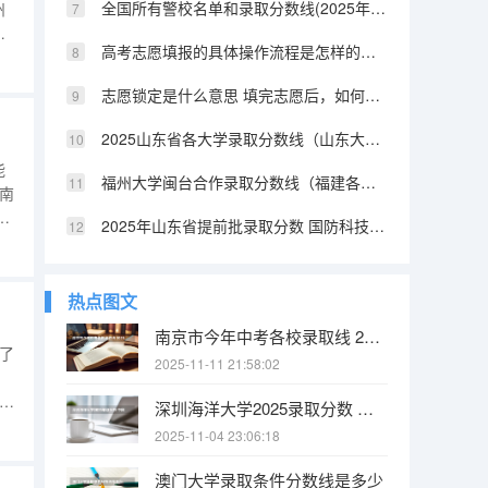
全国所有警校名单和录取分数线(2025年参考) 陕西提前批警校录取分数
州
，
高考志愿填报的具体操作流程是怎样的（江西高考志愿填报详细步骤）
密
的
志愿锁定是什么意思 填完志愿后，如何快速知道自己是否被录取
报
2025山东省各大学录取分数线（山东大学排名及录取分数线）
能
福州大学闽台合作录取分数线（福建各所大学法学系的分数线2025）
南
考
2025年山东省提前批录取分数 国防科技大学提前批山东录取分数线
报
点
热点图文
南京市今年中考各校录取线 2025南京中考分数线与录取线
了
2025-11-11 21:58:02
对
深圳海洋大学2025录取分数 中国海洋大学2025投档线
2025-11-04 23:06:18
括
澳门大学录取条件分数线是多少