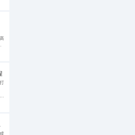
初
点
、
高
自
生
程
打
考
初
点
是怎样的）
成