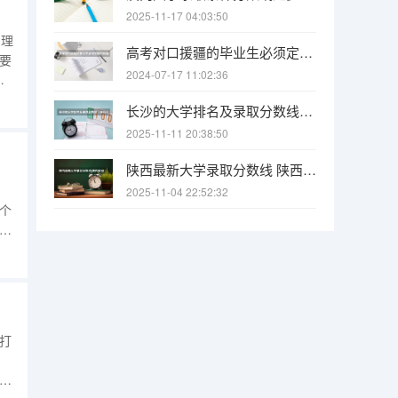
2025-11-17 04:03:50
；理
高考对口援疆的毕业生必须定向回新疆工作吗，能不能不会回，不回会怎样？
要
2024-07-17 11:02:36
也
之
长沙的大学排名及录取分数线（长沙大学招生分数线）
。
2025-11-11 20:38:50
陕西最新大学录取分数线 陕西省2025年各院校最低高考录取分数线
2025-11-04 22:52:32
个
不
志愿
5
打
考