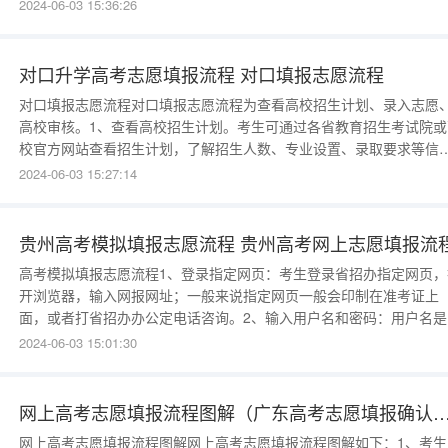
生准考证上的14位报名号数字，第一次登录网上填报志愿系统要输入
2024-06-03 15:36:26
始密码，初始密码是考生本人的身份证号；输入用户名和密码后，再
击“登录”按钮即可进入网上填报志愿系统。3、首次
对口升学高考志愿填报流程 对口填报志愿流程
对口填报志愿流程对口填报志愿流程为查看高校招生计划、录入志愿
高校审核。1、查看高校招生计划。考生可通过各省教育招生考试院或
校官方网站查看招生计划，了解招生人数、专业设置、录取要求等信
息，有利于有的放矢地填报志愿。2、录入志愿。考生在填报时应根据
2024-06-03 15:27:14
身情况，并参考各高校招生计划，合理选择志愿。填报当中，建议考
填报与自己的兴趣和特长相关且符合职业规划的专业。填报
贵州高考模拟填报志愿流程 贵州高考网上志愿填报流
高考模拟填报志愿流程1、登录指定网页：考生登录省招办指定网页，
开浏览器，输入网报网址；一般来说指定网页一般会印制在准考证上
面，或者打省招办办公定电话咨询。2、输入用户名和密码：用户名是
生准考证上的14位报名号数字，第一次登录网上填报志愿系统要输入
2024-06-03 15:01:30
始密码，初始密码是考生本人的身份证号；输入用户名和密码后，再
击“登录”按钮即可进入网上填报志愿系统。3、首次
网上高考志愿填报流程图解（广东高考志愿填报确认页面
网上高考志愿填报流程图解网上高考志愿填报流程图解如下：1、考生