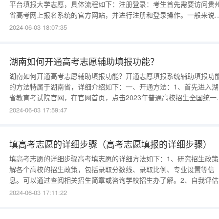
平台填报大学志愿，具体流程如下：注册登录：考生首先需要访问贵
省高考网上报名系统的官方网站，并进行注册和登录操作。一般来说
注册需要提供个人基本信息，如姓名、身份证号码等，并设置账号和
2024-06-03 18:07:35
码。查看填报指南：登录后，考生可以阅读填报指南，了解志愿填报
规则、要求和相关事项。填报指南通常包括填报时间、填报方式、填
湖南如何开通高考志愿辅助填报功能？
湖南如何开通高考志愿辅助填报功能？开通志愿填报系统辅助填报功
的方法特属于湖南省，详细介绍如下：一、开通方法：1、首先进入湖
省教育考试院官网，在官网首页，点击2023年普通高校招生全国统一
试（湖南省）栏目下的高考报名选项。2、在高考报名页面，选择高考
2024-06-03 17:59:47
名系统登录选项，输入正确的用户名和密码登录，进入填报系统后，
击辅助功能按钮，选择所需的辅助功能，如语音播报
填高考志愿的详细步骤（高考志愿填报的详细步骤）
填高考志愿的详细步骤高考填志愿的详细方法如下：1、研究招生政策
解各个高校的招生政策，包括录取分数线、录取比例、专业设置等信
息。可以通过查阅相关招生简章或咨询学校招生办了解。2、自我评估
自己的兴趣、爱好、特长和成绩进行全面评估。根据自己的兴趣和优
2024-06-03 17:11:22
势，确定自己的志愿范围。3、查找信息收集各个高校的相关信息，包
学校的综合实力、专业设置、就业前景等。可