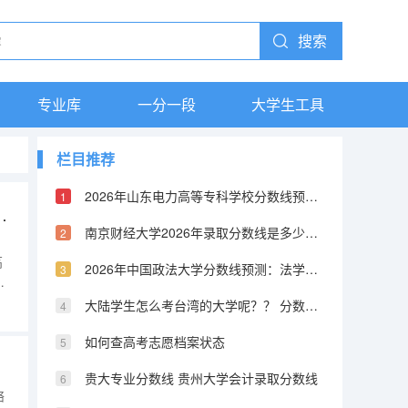
搜索
专业库
一分一段
大学生工具
栏目推荐
2026年山东电力高等专科学校分数线预测及往年分数参考
样的 高考志愿填报流程图解
南京财经大学2026年录取分数线是多少？专业优势与就业前景全面解析
、
高
2026年中国政法大学分数线预测：法学界的黄埔军校
参
获
大陆学生怎么考台湾的大学呢？？ 分数线又是怎样的？？ 考取难度高不高？
，
愿
如何查高考志愿档案状态
贵大专业分数线 贵州大学会计录取分数线
络