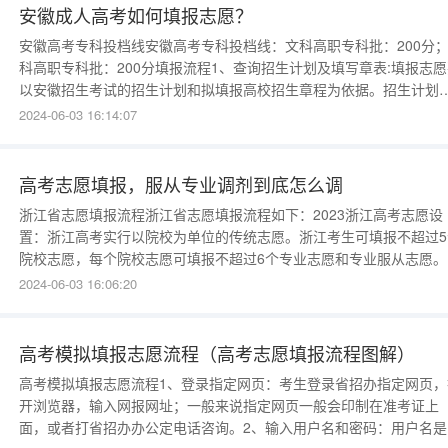
安徽成人高考如何填报志愿？
安徽高考专科投档线安徽高考专科投档线：文科高职专科批：200分
科高职专科批：200分填报流程1、查询招生计划及填写章表:填报志愿
以安徽招生考试的招生计划和拟填报高校招生章程为依据。招生计划
可在“计划查询与志愿填报辅助系统”进行查询。考生查询到所需计划
2024-06-03 16:14:07
后，填写报考意向批次及模块的志愿章表进行备用。2、登录指定网页
选择并运行合适的浏览器，并输入招生办指定网
高考志愿填报，服从专业调剂到底怎么调
浙江省志愿填报流程浙江省志愿填报流程如下：2023浙江高考志愿设
置：浙江高考实行以院校为单位的传统志愿。浙江考生可填报不超过5
院校志愿，每个院校志愿可填报不超过6个专业志愿和专业服从志愿。
再设院校服从志愿。2023年浙江高考志愿填报设置：2023浙江高考
2024-06-03 16:06:20
设置。浙江高考实行以院校为单位的传统志愿。浙江考生可填报不超过
个院校志愿，每个院校志愿可填报不超过6个专
高考模拟填报志愿流程（高考志愿填报流程图解）
高考模拟填报志愿流程1、登录指定网页：考生登录省招办指定网页，
开浏览器，输入网报网址；一般来说指定网页一般会印制在准考证上
面，或者打省招办办公定电话咨询。2、输入用户名和密码：用户名是