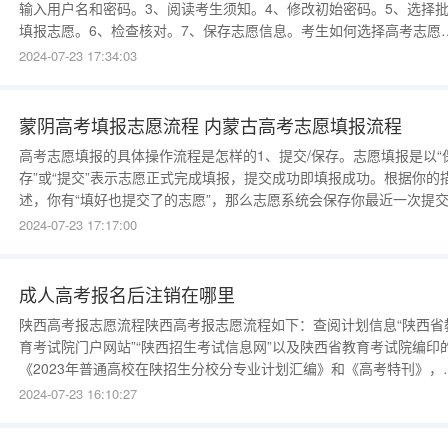
输入用户名和密码。3、阅读考生须知。4、修改初始密码。5、选择
填报志愿。6、检查核对。7、保存志愿信息。考生如何选择高考志愿
（一）理性选择，综合定位优先选学校还是优先选专业，这一问题需
2024-07-23 17:34:03
合个人需求进行辩证分析，关键要看考生具备什么样的实力。比如，
习成绩优
蒙阴高考填报志愿流程 内蒙古高考志愿填报流程
高考志愿填报的具体操作流程是怎样的1、提交/保存。志愿填报是以“
存”或“提交”表示志愿正式完成填报，提交成功即填报成功。根据你的
述，你有“填好也提交了的志愿”，那么志愿系统会保存你最近一次提
志愿信息。志愿填报时间结束后，本次填报的志愿将不能修改或者补
2024-07-23 17:17:00
填，考生只能等待下次填报（注意所在省份志愿批次设置和填报日程
段）。2、登陆查看志愿。志愿系统关闭之前，属于正常填报的开放时
段，
成人高考报名后注销在哪里
陕西高考报志愿流程陕西高考报志愿流程如下：查阅计划信息“陕西省
育考试院门户网站”“陕西招生考试信息网”以及陕西省教育考试院编印
《2023年普通高校在陕招生分校分专业计划汇编》和《高考特刊》，
查阅今年我省计划信息的正规渠道，请考生认准上述渠道。阅读招生
2024-07-23 16:10:27
程考生应通过“陕西省教育考试院门户网站”认真了解我省高考招生政
通过教育部阳光高考平台认真阅读拟