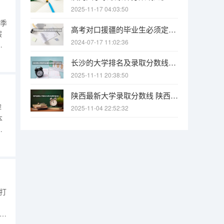
2025-11-17 04:03:50
春季
高考对口援疆的毕业生必须定向回新疆工作吗，能不能不会回，不回会怎样？
假
2024-07-17 11:02:36
通
广
长沙的大学排名及录取分数线（长沙大学招生分数线）
2025-11-11 20:38:50
陕西最新大学录取分数线 陕西省2025年各院校最低高考录取分数线
解
2025-11-04 22:52:32
本
专
查
和
打
考