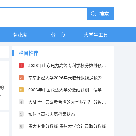
搜索
专业库
一分一段
大学生工具
栏目推荐
2026年山东电力高等专科学校分数线预测及往年分数参考
南京财经大学2026年录取分数线是多少？专业优势与就业前景全面解析
。
的
2026年中国政法大学分数线预测：法学界的黄埔军校
网
录
大陆学生怎么考台湾的大学呢？？ 分数线又是怎样的？？ 考取难度高不高？
如何查高考志愿档案状态
填志愿流程图解(填报教程说明)）
贵大专业分数线 贵州大学会计录取分数线
、