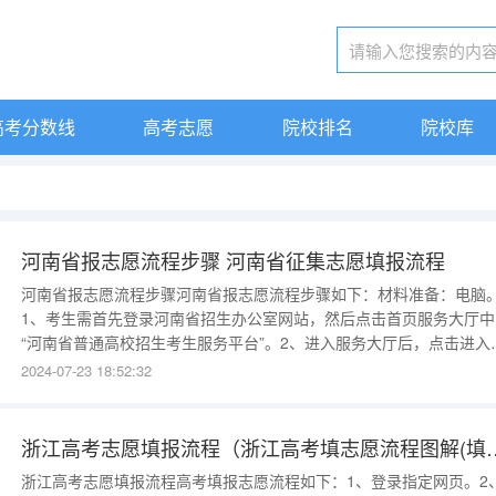
高考分数线
高考志愿
院校排名
院校库
河南省报志愿流程步骤 河南省征集志愿填报流程
河南省报志愿流程步骤河南省报志愿流程步骤如下：材料准备：电脑
1、考生需首先登录河南省招生办公室网站，然后点击首页服务大厅中
“河南省普通高校招生考生服务平台”。2、进入服务大厅后，点击进入
上报名。3、在登录界面输入考生号、身份证号和报名时使用的密码登
2024-07-23 18:52:32
系统（开通动态密码的考生登录成功后还需输入动态密码）并填报志
愿。网上志愿填报系统于7月26日开通。河
浙江高考志愿填报流程（浙江高考
浙江高考志愿填报流程高考填报志愿流程如下：1、登录指定网页。2