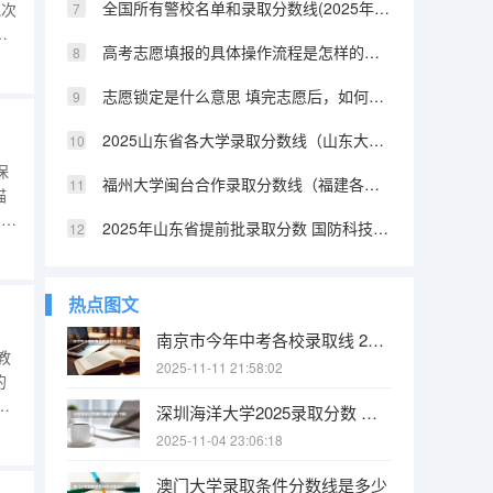
全国所有警校名单和录取分数线(2025年参考) 陕西提前批警校录取分数
批次
？
高考志愿填报的具体操作流程是怎样的（江西高考志愿填报详细步骤）
结
学
志愿锁定是什么意思 填完志愿后，如何快速知道自己是否被录取
2025山东省各大学录取分数线（山东大学排名及录取分数线）
保
福州大学闽台合作录取分数线（福建各所大学法学系的分数线2025）
描
交的
2025年山东省提前批录取分数 国防科技大学提前批山东录取分数线
时
间
热点图文
南京市今年中考各校录取线 2025南京中考分数线与录取线
教
2025-11-11 21:58:02
的
是
深圳海洋大学2025录取分数 中国海洋大学2025投档线
章
2025-11-04 23:06:18
策，
澳门大学录取条件分数线是多少