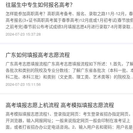
往届生中专生如何报名高考？
怎样能参加高职高考？高职高考备考、报名、录取之路11月-12月，
高考报名(3+证书高职高考属于春季高考)12月底或1月初考试(春节放
之前考完)春节前公布考试成绩3月填报志愿4月进行录取7-8月寄录取
知书9月开学(以上时间是按照往年时间安排预测得出，具体的时间以
2024-07-23 15:37:28
东省教育考试院公布为准。)广东“3+专业技能课程证书”考试，又称
广东如何填报高考志愿流程
广东高考志愿填报流程广东高考志愿填报流程如下所述：1.首先，了
各批次和类别的院校及专业分数线：了解广东省各批次（本科一批、
科二批、本科三批）和类别（文史类、理工类、艺术类等）的院校及
业分数线，以便确定自己的目标录取分数线。2.收集志愿填报资料：
2024-07-23 15:11:56
看广东省招生委员会发布的高校招生章程，获取志愿填报的相关要求
规定。到各个高校的招生网站或官方渠道，下载
高考填报志愿上机流程 高考模拟填报志愿流程
高考模拟填报志愿流程1、登录指定网页：考生登录省招办指定网页，
开浏览器，输入网报网址；一般来说指定网页一般会印制在准考证上
面，或者打省招办办公定电话咨询。2、输入用户名和密码：用户名是