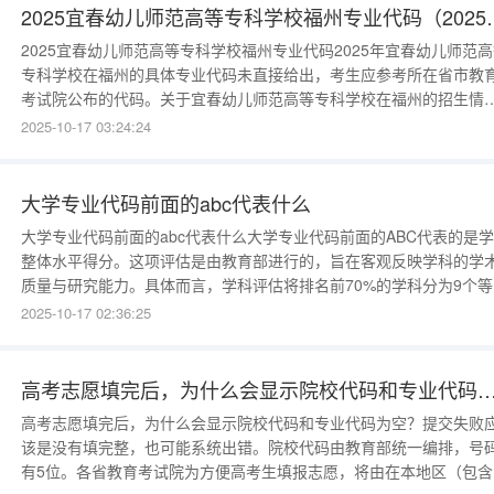
2025宜春幼儿师范高等专科学校福州专业代
2025宜春幼儿师范高等专科学校福州专业代码2025年宜春幼儿师范
专科学校在福州的具体专业代码未直接给出，考生应参考所在省市教
考试院公布的代码。关于宜春幼儿师范高等专科学校在福州的招生情
况，以下是一些相关信息：招生代码：宜春幼儿师范高等专科学校在
2025-10-17 03:24:24
建的招生代码是8486。但请注意，这是学校的整体招生代码，并非特
于某一专业。专业代码查询：对于20
大学专业代码前面的abc代表什么
大学专业代码前面的abc代表什么大学专业代码前面的ABC代表的是
整体水平得分。这项评估是由教育部进行的，旨在客观反映学科的学
质量与研究能力。具体而言，学科评估将排名前70%的学科分为9个等
级。这些等级包括A+、A、A-、B+、B、B-、C+、C和C-。每一等级
2025-10-17 02:36:25
了不同的学术表现。A+：前2%（或前2名）A：2%～5%A-：5%～
10%B+：10%～20%
高考志愿填完后，为什么会显示院校代码和专业
高考志愿填完后，为什么会显示院校代码和专业代码为空？提交失败
该是没有填完整，也可能系统出错。院校代码由教育部统一编排，号
有5位。各省教育考试院为方便高考生填报志愿，将由在本地区（包含