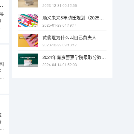
码（2025年江西宜春幼儿师范高等专科学校学校代码以及各学课专业代码）
2023-12-31 00:12:56
高等
顺义未来5年动迁规划（2025年顺义地区大集的具体时间安排是怎样的）
育
2025-01-29 04:49:44
福
黄俊琨为什么叫自己黄夫人
定
2023-12-29 09:13:17
2024年南京警察学院录取分数线是多少？
学科
2024-04-14 01:52:03
术
代表
代码为空？
应
码