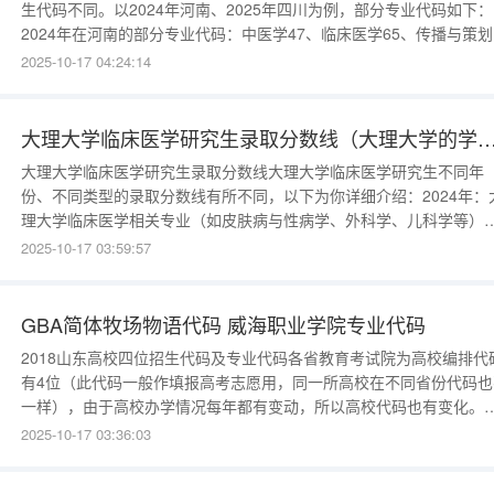
生代码不同。以2024年河南、2025年四川为例，部分专业代码如下：
2024年在河南的部分专业代码：中医学47、临床医学65、传播与策划
41、体育保健与康复42等。2025年在四川历史类高职专科批第101组
2025-10-17 04:24:14
部分专业代码：计算机应用技术“0R”、临床医学“0Y”、护理“0Z”、药
“11”、中医学“12”等。
大理大学临床医学研究生录取分数线（大理大学的
大理大学临床医学研究生录取分数线大理大学临床医学研究生不同年
份、不同类型的录取分数线有所不同，以下为你详细介绍：2024年：
理大学临床医学相关专业（如皮肤病与性病学、外科学、儿科学等）
分分数线为294分，单科（满分=100分）分数线为39分，单科（满分
2025-10-17 03:59:57
&gt;100分）分数线为117分。2023年：专业型硕士临床医学（专业
1051）总分286分，政治3
GBA简体牧场物语代码 威海职业学院专业代码
2018山东高校四位招生代码及专业代码各省教育考试院为高校编排代
有4位（此代码一般作填报高考志愿用，同一所高校在不同省份代码也
一样），由于高校办学情况每年都有变动，所以高校代码也有变化。
东大学3701。中国海洋大学3702。中国石油大学（华东）3703。哈
2025-10-17 03:36:03
滨工业大学（威海）3704。青岛科技大学3705。济南大学3738。山
理工大学373