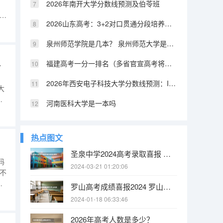
2026年南开大学分数线预测及伯苓班
2026山东高考：3+2对口贯通分段培养资格线392分，低分上本科的另一条路
的
学
泉州师范学院是几本？ 泉州师范大学是几本
学校代码）
福建高考一分一排名（多省官宣高考将实行“3+1+2”模式）
2026年西安电子科技大学分数线预测：IT界的硬核211
大
总
河南医科大学是一本吗
代码
热点图文
圣泉中学2024高考录取喜报 肥东圣泉中学高考升学率
码
2024-03-21 01:20:06
不
山
罗山高考成绩喜报2024 罗山县高级中学校本部的教学成绩
尔
2024-01-18 06:33:46
东
2026年高考人数是多少？