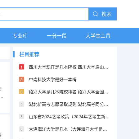
搜索
专业库
一分一段
大学生工具
栏目推荐
四川大学现在是几本院校 四川大学眉山校区是几本
中南科技大学是好一本吗
位
绍兴大学是几本院校排名 绍兴大学全国综合排名
智
：
湖北新高考志愿录取规则 湖北高考同分投档排序规则是怎样的?
一
山东省2024艺考政策（2024年艺考生新政策）
大连海洋大学是几本（大连海洋大学是一本还是二本）
招