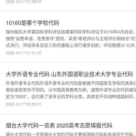
省、直辖市，自治区）招生计划的高校重新编排，号码有4位。由于每
2025-10-17 01:58:57
高校办学情况有变动，故高校代码有调整。所以很多地方高校的编码
有2个，其中5位的为国家标准的编码，4位的是本省自行编号的编码
各
10160是哪个学校代码
锦州医科大学第四轮学科评估结果第四轮学科评估于2016年4月启动
按照“自愿申请、免费参评”原则，采用“客观评价与主观评价相结合”的
式进行。评估体系在前三轮的基础上进行诸多创新；评估数据以“公共
据和单位填报相结合”的方式获取；评估结果按“分档”方式呈现，具体
2025-10-17 01:01:57
法是按“学科整体水平得分”的位次百分位，将前70%的学科分9档公布
前2%(或前2名)为A+，2%～5%为A(不含2%，下同)
大学外语专业代码 山东外国语职业技术大学专业代码
外语外事专业代码外语外事专业的代码是根据不同国家及学校的具体
类标准而有所不同的。以中国高等教育为例，通常外语专业的代码被
定为"0502"，这代表了该专业的学科分类。具体到不同语种或国别的
语专业，可能会有额外的标识代码，以更精确地分类。因此，要准确
2025-10-17 00:50:31
定外语外事专业的代码，需要结合具体的国家和学校，查询相关教育
门的指南和规定。在国际教育体系中，不同国家和学校对外语专业的
码分配存在
烟台大学代码一览表 2025高考志愿填报代码
烟台大学代码一览表烟台大学的代码主要有国标代码和各省招生代码