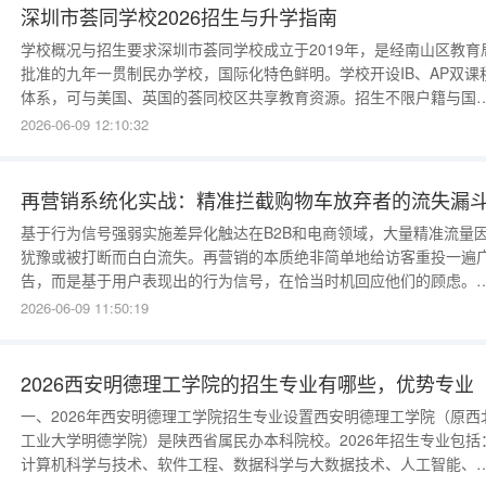
理、数据挖掘等
深圳市荟同学校2026招生与升学指南
学校概况与招生要求深圳市荟同学校成立于2019年，是经南山区教育
批准的九年一贯制民办学校，国际化特色鲜明。学校开设IB、AP双课
体系，可与美国、英国的荟同校区共享教育资源。招生不限户籍与国
籍，入学需参加英语（MAP测试）、数学考试及1对1面试，注重考察
2026-06-09 12:10:32
生的学术潜力与综合素养。往年招生情况与录取参考荟同学校硬件设
一流，升学成果亮眼。2025届首届毕业生已斩获康奈尔大学等顶尖院
offer
再营销系统化实战：精准拦截购物车放弃者的流失漏
基于行为信号强弱实施差异化触达在B2B和电商领域，大量精准流量
犹豫或被打断而白白流失。再营销的本质绝非简单地给访客重投一遍
告，而是基于用户表现出的行为信号，在恰当时机回应他们的顾虑。
个停留8秒跳出首页的用户，与在定价页停留5分钟或将商品加入购物
2026-06-09 11:50:19
的用户，其购买意愿天差地别。只有根据信号强度进行分层，才能避
资源浪费。主动出击拉回“差一步”的潜在客户既然访客的真实需求已
在，企业就需要建
2026西安明德理工学院的招生专业有哪些，优势专业
一、2026年西安明德理工学院招生专业设置西安明德理工学院（原西
工业大学明德学院）是陕西省属民办本科院校。2026年招生专业包括
计算机科学与技术、软件工程、数据科学与大数据技术、人工智能、