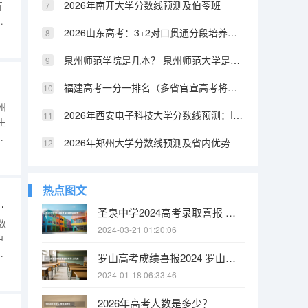
2026年南开大学分数线预测及伯苓班
行
规
2026山东高考：3+2对口贯通分段培养资格线392分，低分上本科的另一条路
。
法
泉州师范学院是几本？ 泉州师范大学是几本
福建高考一分一排名（多省官宣高考将实行“3+1+2”模式）
州
2026年西安电子科技大学分数线预测：IT界的硬核211
生
机
2026年郑州大学分数线预测及省内优势
自
热点图文
景：数据要素时代的新选择
圣泉中学2024高考录取喜报 肥东圣泉中学高考升学率
数
2024-03-21 01:20:06
中
偏
罗山高考成绩喜报2024 罗山县高级中学校本部的教学成绩
测
2024-01-18 06:33:46
落
原
2026年高考人数是多少？