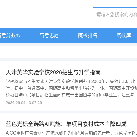
高考分数线
高考志愿
院校排名
院校库
天津英华实验学校2026招生与升学指南
学校概况与招生要求天津英华实验学校创办于2000年，集幼儿园、小
学、初中、普通高中、国际高中和留学生培养为一体。国际高中开设
桥项目与中加项目。招生面向有志于出国留学的初中毕业生，注重考
学生的学术基础、英语能力与自主学习能力。往年招生情况与录取参
2026-06-09 13:07:39
该校在天津的升学率排名中名列前茅。2024届国际高中毕业生已提前
到来自多所全球学府的559份预录取通知书和12份面试邀请，以及
918,450加币
蓝色光标全链路AI赋能：单项目素材成本直降四成
AIGC重构广告素材生产流水线作为国内AI营销的先行者，蓝色光标将