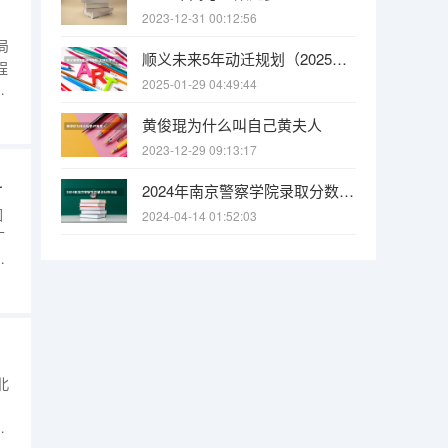
2023-12-31 00:12:56
局
顺义未来5年动迁规划（2025年顺义地区大集的具体时间安排是怎样的）
程
2025-01-29 04:49:44
学
黄俊琨为什么叫自己黄夫人
施
2023-12-29 09:13:17
校
斗
2024年南京警察学院录取分数线是多少？
因
2024-04-14 01:52:03
广
一
车
免
经存
北
：
电