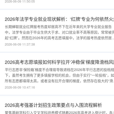
子信息工程、通信工程、物联网工程、机械设计制造及其自动化、飞
2026-06-09 11:50:05
器制造工程、无人驾驶航空器系统工程、电气工程、自动化、土木工
程、建筑学、金融学、会计学、财务管理、国际经济与贸易、工商管
理、英语、日语、新闻
2026年法学专业就业现状解析：‘红牌’专业为何依然火
长期蝉联就业红牌报考热度却居高不下在近年来的大学专业就业报告
中，法学专业由于毕业生供大于求、对口就业率不高等原因，常常被
起“红牌”。然而在2026年的高考志愿填报中，法学的报考热度依然居
不下。这种两极分化的背后，是因为法学是一个极度看重院校层次和
2026-06-09 11:37:38
业门槛的“长线专业”。法律职业资格考试（法考）是分水岭学历贬值
学法学的人，未来的命运基本由“法考”决定。只有通过了国家统一法
业资格考试，
2026高考志愿填报如何科学拉开‘冲稳保’梯度降滑档风
平行志愿非‘保险箱’梯度不合理易导致退档在2026年平行志愿的投档
下，虽然考生拥有了更多填报学校的机会，但由于实行“一轮投档”，
所有志愿都填得太高，或者没有拉开合理的梯度，依然存在极大的“滑
或“退档”风险。科学分配志愿结构，把“冲、稳、保”落到实处，是安全
2026-06-09 10:47:16
网的关键。科学划分志愿比例冲稳保三大板块理性配比建议将志愿总
划分为三个梯队。前30%的志愿作为“冲一冲”的板块，选择往年录取
2026高考强基计划招生政策要点与入围流程解析
聚焦基础学科引入交叉学科培养模式随着2026年高考进入倒计时，各