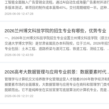
工智能全面融入广告营销全流程。通过AI自动生成海量广告素材并进
多版本测试，单项目的制作成本直降40%，交付周期缩短一半。这种
模化且高质量的内容产出能力，极大地丰富了品牌在全域渠道的触点
2026-06-09 12:47:28
动态画像优化提升商业转化效能除了内容生产，蓝色光标还利用AI算
进行深度的目标用户画像构建与文案自动优化。在某快消品牌的合作
中，AI驱动的
2026兰州博文科技学院的招生专业有哪些，优势专业
一、2026年兰州博文科技学院招生专业设置兰州博文科技学院（原兰
交通大学博文学院）是甘肃省属民办本科院校，位于兰州。2026年招
专业包括：土木工程、道路桥梁与渡河工程、铁道工程、测绘工程、
械设计制造及其自动化、车辆工程、能源与动力工程、电气工程及其
2026-06-09 12:43:59
动化、轨道交通信号与控制、通信工程、计算机科学与技术、软件工
程、数据科学与大数据技术、人工智能、工程管理、工程造价、会计
学、财务管理、工商管
2026高考大数据管理与应用专业前
管理学与计算机交叉培养数字化管理运营人才随着2026年数字经济和
据要素市场的全面爆发，大数据管理与应用专业在商科和管理学门类
脱颖而出。它不是纯粹坐在实验室里写底层算法的计算机专业，而是
向于如何利用大数据技术去解决企业的经营管理、风险控制、市场预
2026-06-09 12:31:22
等实际商业问题的交叉学科。课程文理兼收强调数据分析与业务场景
地该专业的课程设置非常有特色，学生既要学习Python编程、数据库