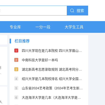
搜索
专业库
一分一段
大学生工具
栏目推荐
四川大学现在是几本院校 四川大学眉山校区是几本
中南科技大学是好一本吗
剑
湖北新高考志愿录取规则 湖北高考同分投档排序规则是怎样的?
察
考
绍兴大学是几本院校排名 绍兴大学全国综合排名
收
山东省2024艺考政策（2024年艺考生新政策）
大连海洋大学是几本（大连海洋大学是一本还是二本）
人