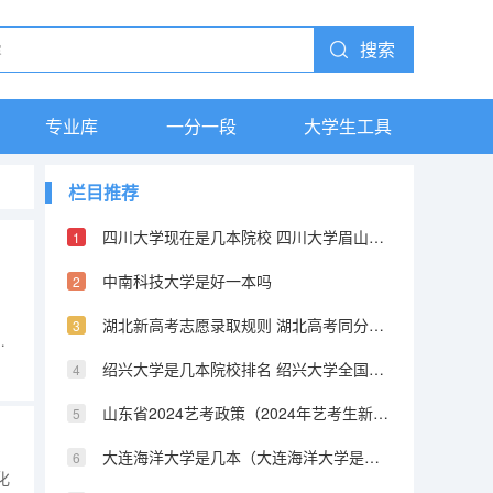
搜索
专业库
一分一段
大学生工具
栏目推荐
四川大学现在是几本院校 四川大学眉山校区是几本
中南科技大学是好一本吗
湖北新高考志愿录取规则 湖北高考同分投档排序规则是怎样的?
安
绍兴大学是几本院校排名 绍兴大学全国综合排名
时
，
山东省2024艺考政策（2024年艺考生新政策）
大连海洋大学是几本（大连海洋大学是一本还是二本）
化