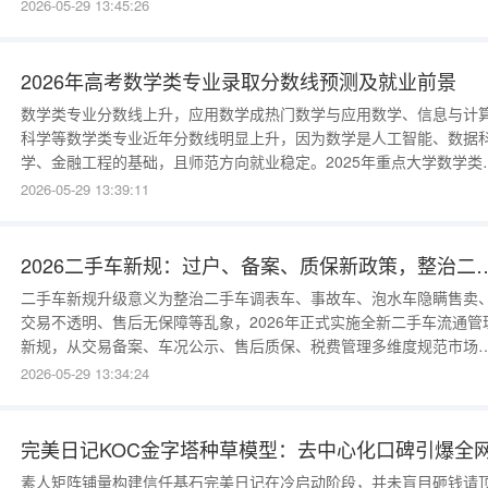
着专属的形成背景，部分源于上古祭祀活动，部分纪念历史人物与事
2026-05-29 13:45:26
件，还有的顺应节气变化逐步演变而来，代代延续至今。二、主要传
节日及起源春节是一年之中最为隆重的节日，起源于上古岁首祈岁祭
祀，古人在新旧年岁交替之时举
2026年高考数学类专业录取分数线预测及就业前景
数学类专业分数线上升，应用数学成热门数学与应用数学、信息与计
科学等数学类专业近年分数线明显上升，因为数学是人工智能、数据
学、金融工程的基础，且师范方向就业稳定。2025年重点大学数学类
业录取分普遍高出该校平均线5-15分。例如山东大学数学在山东省最
2026-05-29 13:39:11
分636分（普通批607），复旦大学数学类接近清北线。2026年预测
类分数线继续小幅上涨。选科要求：物理或历史均可，但部分院校要
物理+
2026二手车新规：过户、备案、质保
二手车新规升级意义为整治二手车调表车、事故车、泡水车隐瞒售卖
交易不透明、售后无保障等乱象，2026年正式实施全新二手车流通管
新规，从交易备案、车况公示、售后质保、税费管理多维度规范市场
推动二手车行业合规化、透明化发展。车况公示强制新规新规要求所
2026-05-29 13:34:24
二手车商家、个人交易，必须完整公示车辆真实车况，包含里程数、
故记录、泡水火烧记录、维修保养记录、过户次数。禁止隐瞒重大车
问题、篡改里程、虚假
完美日记KOC金字塔种草模型：去中心化口碑引爆全
素人矩阵铺量构建信任基石完美日记在冷启动阶段，并未盲目砸钱请