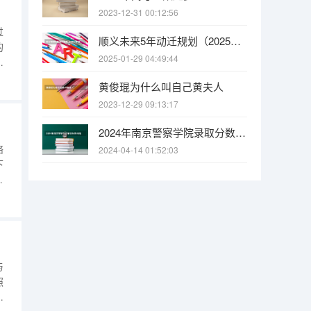
2023-12-31 00:12:56
过
顺义未来5年动迁规划（2025年顺义地区大集的具体时间安排是怎样的）
的
2025-01-29 04:49:44
同
首
黄俊琨为什么叫自己黄夫人
家
2023-12-29 09:13:17
，
2024年南京警察学院录取分数线是多少？
络
2024-04-14 01:52:03
下
，
26
，
与
照
有