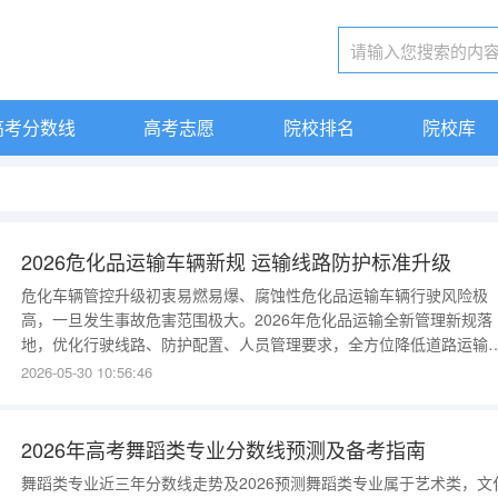
高考分数线
高考志愿
院校排名
院校库
2026危化品运输车辆新规 运输线路防护标准升级
危化车辆管控升级初衷易燃易爆、腐蚀性危化品运输车辆行驶风险极
高，一旦发生事故危害范围极大。2026年危化品运输全新管理新规落
地，优化行驶线路、防护配置、人员管理要求，全方位降低道路运输
全事故概率。行驶线路与时段管控危化运输车辆禁止驶入城市核心城
2026-05-30 10:56:46
区、学校居民区密集路段，高速限行时段进一步细化。夜间特定高峰
段限制通行，避开车流人流峰值区域，减少与民用车辆混行接触概率
降低意外碰撞风险。车辆防护
2026年高考舞蹈类专业分数线预测及备考指南
舞蹈类专业近三年分数线走势及2026预测舞蹈类专业属于艺术类，文