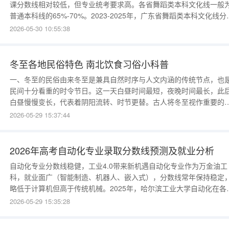
课分数线相对较低，但专业统考要求高。各省舞蹈类本科文化线一般
普通本科线的65%-70%。2023-2025年，广东省舞蹈类本科文化线分
为：255分、260分、265分；专业统考本科合格线稳定在150分左右
2026-05-30 10:55:38
（满分300）。2026年预测文化线继续微涨3-5分，专业线持平。全国
看，舞蹈学、舞蹈表演、舞蹈编导等方向热度上升，尤其
冬至各地民俗特色 南北饮食习俗小科普
一、冬至的民俗由来冬至是兼具自然时序与人文内涵的传统节点，也
民间十分看重的时令节日。这一天白昼时间最短，夜晚时间最长，此
白昼慢慢变长，代表着阴阳流转、时节更替。古人将冬至视作重要的
子，逐步形成了各类民俗活动与生活习惯，各地也结合本土环境，发
2026-05-29 15:37:44
出不一样的过节形式。二、北方冬至主流习俗与饮食在北方地区，冬
吃面食是流传已久的传统，饺子是当日餐桌上的主角。家人围坐在一
制作美食、共享餐食，氛围
2026年高考自动化专业录取分数线预测及就业分析
自动化专业分数线稳健，工业4.0带来新机遇自动化专业作为万金油工
科，就业面广（智能制造、机器人、嵌入式），分数线常年保持稳定
略低于计算机但高于传统机械。2025年，哈尔滨工业大学自动化在各
高出一本线90-120分；普通一本自动化在一本线上40-70分。2026年
2026-05-29 15:35:28
测分数线持平或微涨2-5分。选科要求：物理+化学必选。2026年自动
专业录取分数线预测以河南省理科为例（一本线预测535分）：