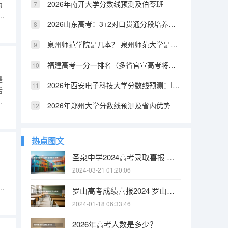
2026年南开大学分数线预测及伯苓班
为
别
2026山东高考：3+2对口贯通分段培养资格线392分，低分上本科的另一条路
来
泉州师范学院是几本？ 泉州师范大学是几本
福建高考一分一排名（多省官宣高考将实行“3+1+2”模式）
是
2026年西安电子科技大学分数线预测：IT界的硬核211
后
日
2026年郑州大学分数线预测及省内优势
展
至
起
热点图文
圣泉中学2024高考录取喜报 肥东圣泉中学高考升学率
2024-03-21 01:20:06
，
省
罗山高考成绩喜报2024 罗山县高级中学校本部的教学成绩
预
2024-01-18 06:33:46
化
2026年高考人数是多少？