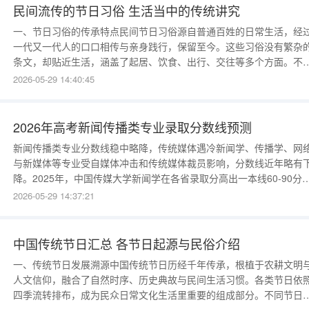
民间流传的节日习俗 生活当中的传统讲究
一、节日习俗的传承特点民间节日习俗源自普通百姓的日常生活，经
一代又一代人的口口相传与亲身践行，保留至今。这些习俗没有繁杂
条文，却贴近生活，涵盖了起居、饮食、出行、交往等多个方面。不
地区的习俗各有特色，但大多寄托着人们对美好生活的向往。二、岁
2026-05-29 14:40:45
节日相关讲究从年末到年初，民间有着不少日常讲究。岁末之时，家
户户会整理居所，清扫环境，以整洁的面貌迎接新的时段。临近新年
人们准备各类食材与生活用
2026年高考新闻传播类专业录取分数线预测
新闻传播类专业分数线稳中略降，传统媒体遇冷新闻学、传播学、网
与新媒体等专业受自媒体冲击和传统媒体裁员影响，分数线近年略有
降。2025年，中国传媒大学新闻学在各省录取分高出一本线60-90分
相比五年前下降10-15分；普通一本新传专业在一本线上20-40分。20
2026-05-29 14:37:21
年预计分数线继续稳中略降。但网络与新媒体方向因互联网运营需求
分数线相对坚挺。选科要求：多数不限选科。2026年新闻传播类专业
中国传统节日汇总 各节日起源与民俗介绍
一、传统节日发展溯源中国传统节日历经千年传承，根植于农耕文明
人文信仰，融合了自然时序、历史典故与民间生活习惯。各类节日依
四季流转排布，成为民众日常文化生活里重要的组成部分。不同节日