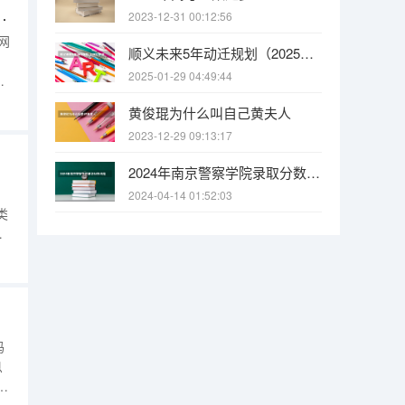
邮电大学重庆招生专业代码
2023-12-31 00:12:56
网
顺义未来5年动迁规划（2025年顺义地区大集的具体时间安排是怎样的）
2025-01-29 04:49:44
招
数
黄俊琨为什么叫自己黄夫人
表
2023-12-29 09:13:17
2024年南京警察学院录取分数线是多少？
2024-04-14 01:52:03
类
业
，建
码
息