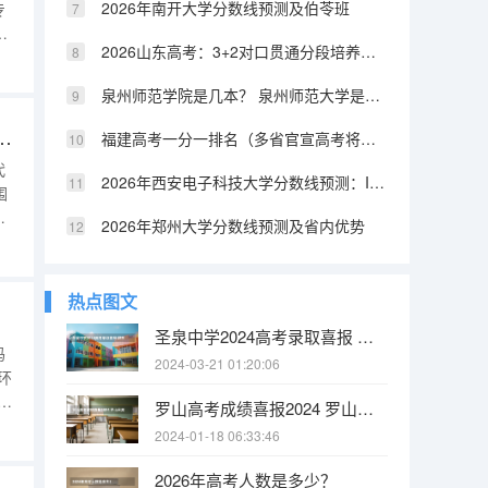
2026年南开大学分数线预测及伯苓班
专
估
2026山东高考：3+2对口贯通分段培养资格线392分，低分上本科的另一条路
泉州师范学院是几本？ 泉州师范大学是几本
大考研：专业介绍-民商专业怎么样！
福建高考一分一排名（多省官宣高考将实行“3+1+2”模式）
代
2026年西安电子科技大学分数线预测：IT界的硬核211
围
生
2026年郑州大学分数线预测及省内优势
在
，
热点图文
圣泉中学2024高考录取喜报 肥东圣泉中学高考升学率
码
2024-03-21 01:20:06
环
罗山高考成绩喜报2024 罗山县高级中学校本部的教学成绩
生
2024-01-18 06:33:46
下
了
2026年高考人数是多少？