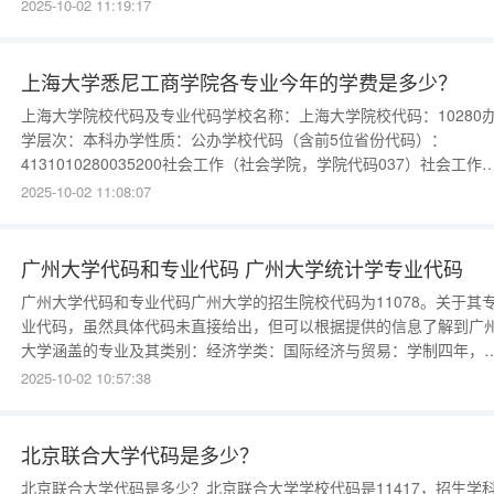
081001土木工程（师范）081002建筑学082801建筑学（师范）0828
2025-10-02 11:19:17
城市规划082803环境工程081401环境工程（师范）081402生物工程
083001生物
上海大学悉尼工商学院各专业今年的学费是多少？
上海大学院校代码及专业代码学校名称：上海大学院校代码：10280
学层次：本科办学性质：公办学校代码（含前5位省份代码）：
4131010280035200社会工作（社会学院，学院代码037）社会工作
士(MSW)系国际通行的专业硕士学位，旨在培养社会工作的实务人才
2025-10-02 11:08:07
该专业的教育培养目标是具备“以人为本、助人自助、公平公正”的专
值观，能够熟练运用社会工作的理论和
广州大学代码和专业代码 广州大学统计学专业代码
广州大学代码和专业代码广州大学的招生院校代码为11078。关于其
业代码，虽然具体代码未直接给出，但可以根据提供的信息了解到广
大学涵盖的专业及其类别：经济学类：国际经济与贸易：学制四年，
在培养具有国际视野的经济专业人才。金融学：学制四年，专注于金
2025-10-02 10:57:38
领域的理论与实践培养。管理学类：会计学：学制四年，培养具备会
北京联合大学代码是多少？
北京联合大学代码是多少？北京联合大学学校代码是11417，招生学