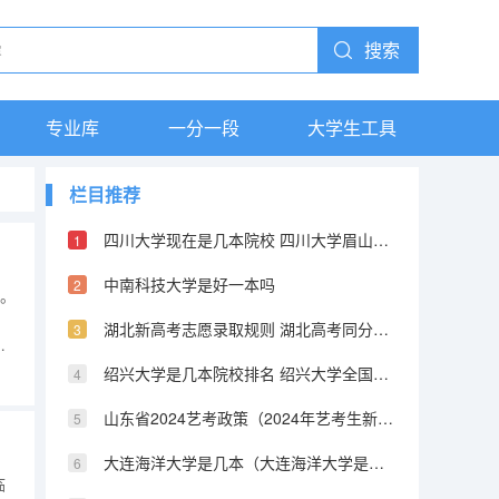
搜索
专业库
一分一段
大学生工具
栏目推荐
四川大学现在是几本院校 四川大学眉山校区是几本
中南科技大学是好一本吗
1。
湖北新高考志愿录取规则 湖北高考同分投档排序规则是怎样的?
考
你
绍兴大学是几本院校排名 绍兴大学全国综合排名
，
山东省2024艺考政策（2024年艺考生新政策）
大连海洋大学是几本（大连海洋大学是一本还是二本）
临