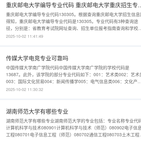
解各个
重庆邮电大学编导专业代码 重庆
重庆邮电大学编导专业代码130305。根据查询重庆邮电大学招生信息
得知，重庆邮电大学编导专业代码是130305。专业代码有3种查询途
径，分别是：省教育考试院网址查询、招生单位报考指南查询和学校
生资料查询。专业代码是指大学专业的数字编号，其通常由6位阿拉伯
2025-10-02 11:41:49
字组成，前两个数字是指专业门类，后面四个数字按两个一组，分别
示：专业所在学科和专业标识。重庆邮电大学专业代码重庆
传媒大学电竞专业可靠吗
中国传媒大学南广学院代码中国传媒大学南广学院的学校代码是
13687。此外，该学院的部分专业代码如下：001：艺术类002：艺术
003：国际文化贸易004：新闻传播学005：电气信息类006：文化产
管理007：文化产业管理请注意，这些专业代码可能随时间发生变化
2025-10-02 11:30:32
议查阅学校官方网站或相关招
湖南师范大学有哪些专业
湖南师范大学有哪些专业湖南师范大学的专业包括：专业名称专业代
计算机科学与技术080901计算机科学与技术（师范）080902电子信
工程080701电子信息工程（师范）080702通信工程080703土木工程