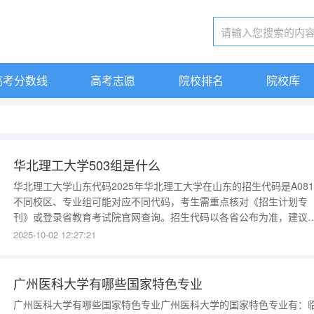
高考分数线
高考志愿
院校排名
院校库
华北理工大学503组是什么
华北理工大学山东代码2025年华北理工大学在山东的招生代码是A08
不同校区、专业组可能对应不同代码，考生需重点核对《招生计划专
刊》或登录省教育考试院官网查询。招生代码以各省公布为准，建议
生同步关注学校招生章程中的特殊说明，避免因代码错误影响录取。
2025-10-02 12:27:21
可以通过以下两种方法查询招生代码：登录【山东教育考试院】官网
找到山东普通高校招生计划信息查询相关功能，在里面搜索
广州医科大学有哪些国家特色专业
广州医科大学有哪些国家特色专业广州医科大学的国家特色专业有：