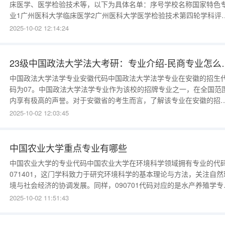
床医学、医学检验技术等，以下为具体名单：序号学校名称国家特色
业1广州医科大学临床医学2广州医科大学医学检验技术第四轮学科评
结果序号一级学科名称学校代码学校名称学科整体水平得分1临床医学
2025-10-02 12:14:24
10570广州医科大学B-2药学10570广
23级中国政法大学法
中国政法大学法学专业安徽代码中国政法大学法学专业在安徽的招生
码为07。中国政法大学法学专业作为该校的招牌专业之一，在全国范
内享有极高的声誉。对于安徽省的考生而言，了解该专业在安徽的招
代码是报考的重要前提。一、招生代码的意义招生代码是学校和专业
2025-10-02 12:03:45
招生过程中的唯一标识，它有助于招生部门准确识别考生的报考意向
并进行相应的录取工作。因此，考生在填报志愿时，必须确
中国农业大学重点专业有哪些
中国农业大学的专业代码中国农业大学在环境科学领域拥有专业的代
071401，这门学科致力于研究环境科学的基本理论与方法，关注自然
境与社会经济的协调发展。同样，090701代码对应的是水产养殖学专
业，该专业主要研究如何在保护生态环境的前提下，科学地进行水生
2025-10-02 11:51:43
物的养殖与繁殖，以满足人类对水产品的需求。中国农业大学工学院
设多个系别，每个系别都有独特的代码标识，方便学生和教师更好地