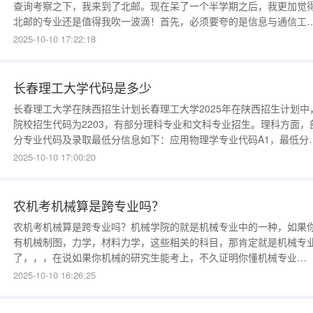
查询考察之下，我来到了北邮。现在呆了一个半学期之后，我更加觉
北邮的专业还是值得我吹一波滴！首先，必须要夸的是信息与通信工
程。北邮的通信工程是在学术界赫赫有名的！北邮被称为“通信王国”
2025-10-10 17:22:18
北邮学习通信工程有不错的前景。信息与通信工程专业是一个宽口径
业，覆盖了教育部98年本科专业目录中的“电
长春理工大学代码是多少
长春理工大学在陕西招生计划长春理工大学2025年在陕西招生计划中
院校招生代码为2203，有部分理科专业和文科专业招生。理科方面，
分专业代码及录取最低分信息如下：应用物理学专业代码A1，最低分
524；自动化专业代码D5，最低分530；化学工程与工艺专业代码H2
2025-10-10 17:00:20
最低分524；信息管理与信息系统专业代码L3，最低分522；电气工
其自动化专业代码D1，最低分532；微电子科学与
农机考机械算是跨专业吗？
农机考机械算是跨专业吗？机械学院的就是机械专业中的一种，如果
有机械制图，力学，材料力学，这些相关的科目，那肯定就是机械专
了，，，在说如果你机械的研究生能考上，不久证明你懂机械专业
吗，，要是你学的是医学，农业方面的，，你撒都不懂，，你能考上
2025-10-10 16:26:25
械研究生吗？认可呢游戏开发属于什么专业吉林动画学院数字媒体技
专业好吗是技术不是艺术1，吉林动画学院数字媒体技术专业好吗是技