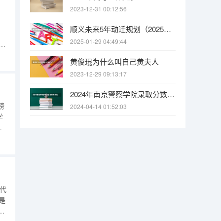
2023-12-31 00:12:56
顺义未来5年动迁规划（2025年顺义地区大集的具体时间安排是怎样的）
2025-01-29 04:49:44
1
、
黄俊琨为什么叫自己黄夫人
护
2023-12-29 09:13:17
2024年南京警察学院录取分数线是多少？
榜
2024-04-14 01:52:03
学
大
生代
是
林