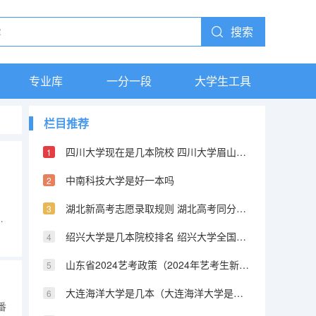
搜索
专业库
一分一段
大学生工具
栏目推荐
四川大学现在是几本院校 四川大学眉山校区是几本
中南科技大学是好一本吗
。
湖北新高考志愿录取规则 湖北高考同分投档排序规则是怎样的?
学
的
绍兴大学是几本院校排名 绍兴大学全国综合排名
编
山东省2024艺考政策（2024年艺考生新政策）
大连海洋大学是几本（大连海洋大学是一本还是二本）
番