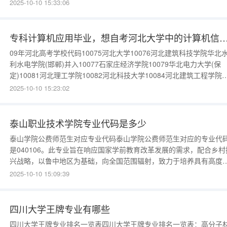
专业学校代码。主要取决于报名学生的专业需求是什么。井冈山大学
2025-10-10 15:33:06
江西省人民政府和教育部共同重点支持建设高校，是科技部与江西省
民政府会商支持建设高校，是同济大学对口支援高校
专科计算机应用毕业，想自考河北大学中的计算机信息管理专业，需要哪些课程，
09年河北高考学校代码10075河北大学10076河北建筑科技学院华北
利水电学院(邯郸)并入10077石家庄经济学院10079华北电力大学(保
定)10081河北理工学院10082河北科技大学10084河北建筑工程学院
10085河北工程技术高等专科学校10087张家口农业高等专科学校100
2025-10-10 15:23:02
华北煤炭医学院10092张家口医学院
泰山职业技术学院专业代码是多少
泰山学院公费师范生对应专业代码泰山学院公费师范生对应的专业代
是040106。此专业旨在响应国家学前教育改革发展的需求，配合乡村
兴战略，以鲁中地区为基础，向全国范围辐射，致力于培养具有高度
治觉悟、高尚师德师风的教育工作者。他们热爱学前教育事业，具备
2025-10-10 15:09:39
实的学前教育理论与实践基础，了解学前教育的基本规律，同时拥有
强的教学能力、科研能力和知识更新能力，以及突出的实践创新能力
该专业课程
四川大学王牌专业有哪些
四川大学王牌专业排名一览表四川大学王牌专业排名一览表：高分子