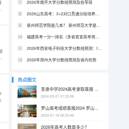
2026年南开大学分数线预测及伯苓班
得
2026山东高考：3+2对口贯通分段培养资格线392分，低分上本科的另一条路
，在
专
泉州师范学院是几本？ 泉州师范大学是几本
福建高考一分一排名（多省官宣高考将实行“3+1+2”模式）
，
2026年西安电子科技大学分数线预测：IT界的硬核211
部
2026年郑州大学分数线预测及省内优势
，
程及
热点图文
圣泉中学2024高考录取喜报 肥东圣泉中学高考升学率
你
2024-03-21 01:20:06
业
罗山高考成绩喜报2024 罗山县高级中学校本部的教学成绩
机
2024-01-18 06:33:46
术
术
2026年高考人数是多少？