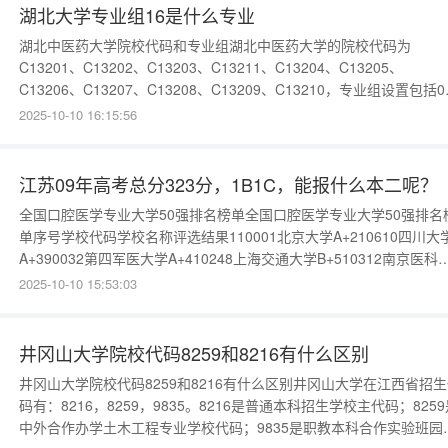
不是艺术还好分为两
湖北大学专业组16是什么专业
湖北中医药大学院校代码和专业组湖北中医药大学的院校代码为
C13201、C13202、C13203、C13211、C13204、C13205、
C13206、C13207、C13208、C13209、C13210，专业组设置包括0
组（中西医临床医学类）、02组（中医学类，针对选考历史的考生）
2025-10-10 16:15:56
03组（药学类）、04组（管理学类，针对选考历史的考生）、05组（
理学类）。院校代码
江苏09年高考总分323分，1B1C，能报什么本二呢？
全国口腔医学专业大学50强排名榜单全国口腔医学专业大学50强排名
单序号学校代码学校名称评选结果110001北京大学A+210610四川大
A+390032第四军医大学A+410248上海交通大学B+510312南京医科
学B+610486武汉大学B+710558中山大学B+810025首都医科大学
2025-10-10 15:53:03
B910159中国医科大学B101
井冈山大学院校代码8259和8216有什么区别
井冈山大学院校代码8259和8216有什么区别井冈山大学在江西省招
码有：8216，8259，9835。8216是普通本科招生学校主代码；8259
中外合作办学土木工程专业学校代码；9835是职教本科合作实验班园